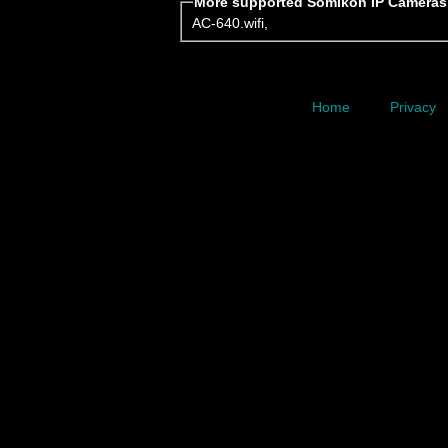
More supported Somikon IP Cameras
AC-640.wifi
,
Home
Privacy