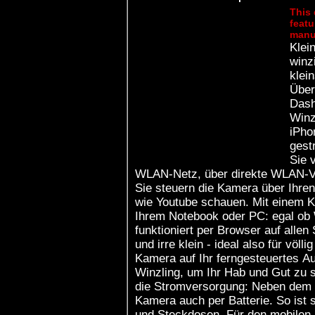
This 
featu
manu
Klein
winz
klei
Über
Dash
Winz
iPho
gest
Sie 
WLAN-Netz, über direkte WLAN-Ve
Sie steuern die Kamera über Ihre
wie Youtube schauen. Mit einem Kl
Ihrem Notebook oder PC: egal ob 
funktioniert per Browser auf allen Systemen. Sie ist 
und irre klein - ideal also für völl
Kamera auf Ihr ferngesteuertes A
Winzling, um Ihr Hab und Gut zu s
die Stromversorgung: Neben dem Be
Kamera auch per Batterie. So ist 
und Steckdosen. Für den mobilen Betrieb empfehlen wir die vielseitige