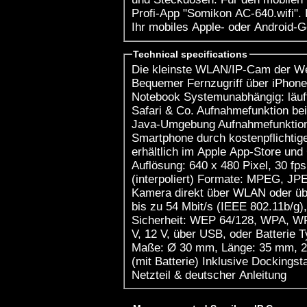
Profi-App "Somikon AC-640.wifi". 
Ihr mobiles Apple- oder Android-G
Technical specifications
Die kleinste WLAN/IP-Cam der Welt
Bequemer Fernzugriff über iPhone
Notebook Systemunabhängig: läuft 
Safari & Co. Aufnahmefunktion bei
Java-Umgebung Aufnahmefunktion 
Smartphone durch kostenpflichtig
erhältlich im Apple App-Store und
Auflösung: 640 x 480 Pixel, 30 fp
(interpoliert) Formate: MPEG, J
Kamera direkt über WLAN oder ü
bis zu 54 Mbit/s (IEEE 802.11b/g)
Sicherheit: WEP 64/128, WPA, WP
V, 12 V, über USB, oder Batterie T
Maße: Ø 30 mm, Länge: 35 mm, 28 
(mit Batterie) Inklusive Dockings
Netzteil & deutscher Anleitung