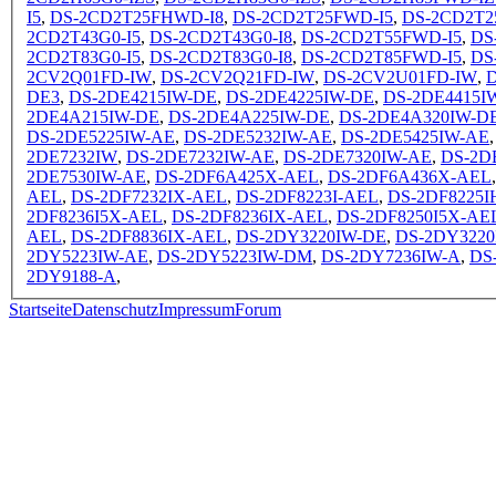
I5
,
DS-2CD2T25FHWD-I8
,
DS-2CD2T25FWD-I5
,
DS-2CD2T2
2CD2T43G0-I5
,
DS-2CD2T43G0-I8
,
DS-2CD2T55FWD-I5
,
DS
2CD2T83G0-I5
,
DS-2CD2T83G0-I8
,
DS-2CD2T85FWD-I5
,
DS
2CV2Q01FD-IW
,
DS-2CV2Q21FD-IW
,
DS-2CV2U01FD-IW
,
DE3
,
DS-2DE4215IW-DE
,
DS-2DE4225IW-DE
,
DS-2DE4415I
2DE4A215IW-DE
,
DS-2DE4A225IW-DE
,
DS-2DE4A320IW-D
DS-2DE5225IW-AE
,
DS-2DE5232IW-AE
,
DS-2DE5425IW-AE
2DE7232IW
,
DS-2DE7232IW-AE
,
DS-2DE7320IW-AE
,
DS-2D
2DE7530IW-AE
,
DS-2DF6A425X-AEL
,
DS-2DF6A436X-AEL
AEL
,
DS-2DF7232IX-AEL
,
DS-2DF8223I-AEL
,
DS-2DF8225I
2DF8236I5X-AEL
,
DS-2DF8236IX-AEL
,
DS-2DF8250I5X-AE
AEL
,
DS-2DF8836IX-AEL
,
DS-2DY3220IW-DE
,
DS-2DY3220
2DY5223IW-AE
,
DS-2DY5223IW-DM
,
DS-2DY7236IW-A
,
DS
2DY9188-A
,
Startseite
Datenschutz
Impressum
Forum